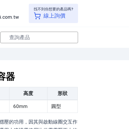
找不到你想要的產品嗎?
線上詢價
i.com.tw
電容器
高度
形狀
60mm
圓型
著穩壓的功用，因其與啟動線圈交互作