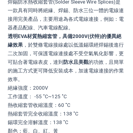
焊錫防水熱收縮套管(Solder Sleeve Wire Splices)是
一款具有同時將絕緣、焊錫、防水三位一體的電線連
接用完美產品，主要用途為各式電線連接，例如：電
器產品配線、汽車電線配線。
透明EVA材質熱縮套管，具備2000V(伏特)的優異絕
緣效果
，於雙條電線接線處以低溫錫環經焊錫後進行
二次加固，可保護電線連接處不受空氣氧化影響，更
可貼合著電線表皮，達到
防水且美觀
的功效，且簡單
的施工方式更可降低安裝成本，加速電線連接的作業
效率。
絕緣強度：2000V
工作溫度： -55 ˚C~125 ˚C
熱收縮套管收縮溫度：60 ˚C
熱縮套管完全收縮溫度：138 ˚C
錫環完全溶解溫度：138 ˚C
顏色：藍、白、紅、黃