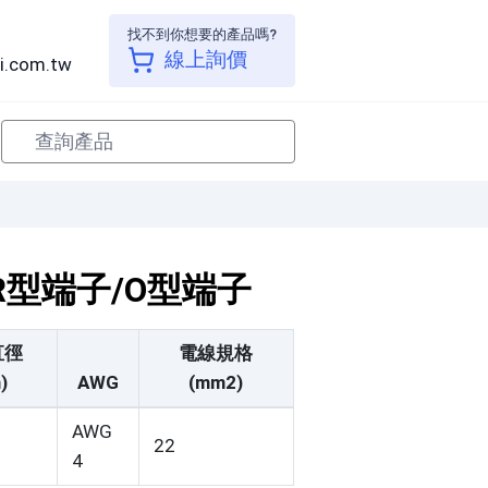
找不到你想要的產品嗎?
線上詢價
i.com.tw
子/R型端子/O型端子
直徑
電線規格
)
AWG
(mm2)
AWG
22
4